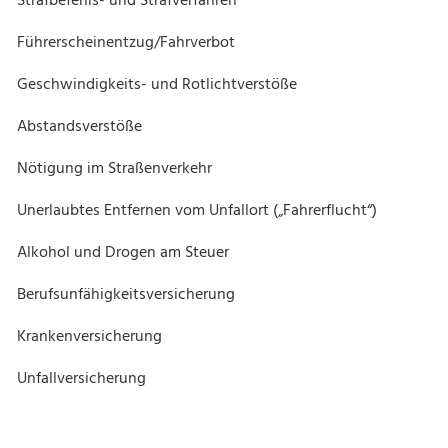
W
Strafbefehls- und Strafverfahren
W
Führerscheinentzug/Fahrverbot
W
Geschwindigkeits- und Rotlichtverstöße
W
Abstandsverstöße
W
Nötigung im Straßenverkehr
W
Unerlaubtes Entfernen vom Unfallort („Fahrerflucht“)
W
Alkohol und Drogen am Steuer
W
Berufsunfähigkeitsversicherung
W
Krankenversicherung
W
Unfallversicherung