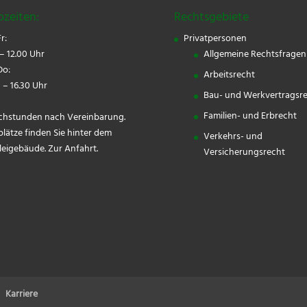
ozeiten:
Rechtsgebiete
r:
Privatpersonen
– 12.00 Uhr
Allgemeine Rechtsfragen
o:
Arbeitsrecht
 – 16.30 Uhr
Bau- und Werkvertragsr
Familien- und Erbrecht
chstunden nach Vereinbarung.
plätze finden Sie hinter dem
Verkehrs- und
leigebäude.
Zur Anfahrt.
Versicherungsrecht
Karriere