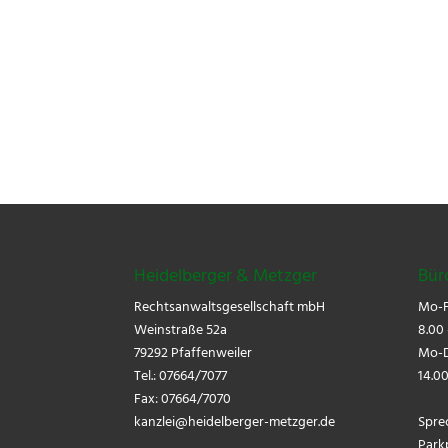
Heidelberger & Metzger
Bür
Rechtsanwaltsgesellschaft mbH
Mo-F
Weinstraße 52a
8.00 
79292 Pfaffenweiler
Mo-D
Tel.: 07664/7077
14.00
Fax: 07664/7070
kanzlei@
heidelberger-metzger.de
Spre
Park