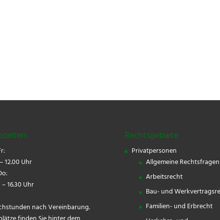
ozeiten:
Rechtsgebiete
r:
Privatpersonen
– 12.00 Uhr
Allgemeine Rechtsfragen
o:
Arbeitsrecht
 – 16.30 Uhr
Bau- und Werkvertragsr
Familien- und Erbrecht
chstunden nach Vereinbarung.
plätze finden Sie hinter dem