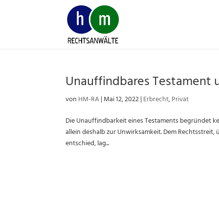
Skip
to
content
Unauffindbares Testament 
von
HM-RA
|
Mai 12, 2022
|
Erbrecht
,
Privat
Die Unauffindbarkeit eines Testaments begründet k
allein deshalb zur Unwirksamkeit. Dem Rechtsstreit, 
entschied, lag...