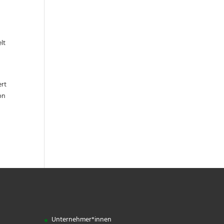
lt
ert
on
Unternehmer*innen