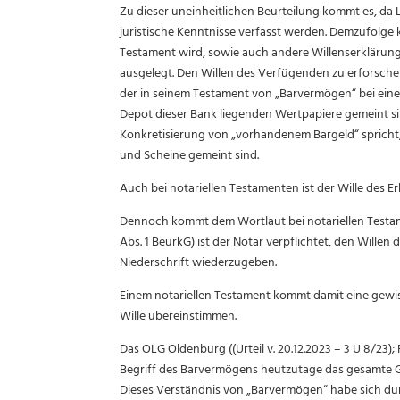
Zu dieser uneinheitlichen Beurteilung kommt es, da 
juristische Kenntnisse verfasst werden. Demzufolg
Testament wird, sowie auch andere Willenserklärung
ausgelegt. Den Willen des Verfügenden zu erforschen
der in seinem Testament von „Barvermögen“ bei eine
Depot dieser Bank liegenden Wertpapiere gemeint si
Konkretisierung von „vorhandenem Bargeld“ spricht
und Scheine gemeint sind.
Auch bei notariellen Testamenten ist der Wille des E
Dennoch kommt dem Wortlaut bei notariellen Testam
Abs. 1 BeurkG) ist der Notar verpflichtet, den Willen
Niederschrift wiederzugeben.
Einem notariellen Testament kommt damit eine gewis
Wille übereinstimmen.
Das OLG Oldenburg ((Urteil v. 20.12.2023 – 3 U 8/23);
Begriff des Barvermögens heutzutage das gesamte Gel
Dieses Verständnis von „Barvermögen“ habe sich d