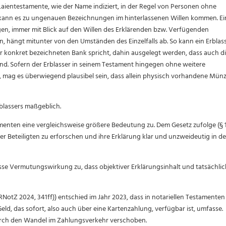
Laientestamente, wie der Name indiziert, in der Regel von Personen ohne
e kann es zu ungenauen Bezeichnungen im hinterlassenen Willen kommen. Ei
en, immer mit Blick auf den Willen des Erklärenden bzw. Verfügenden
, hängt mitunter von den Umständen des Einzelfalls ab. So kann ein Erblass
r konkret bezeichneten Bank spricht, dahin ausgelegt werden, dass auch di
nd. Sofern der Erblasser in seinem Testament hingegen ohne weitere
, mag es überwiegend plausibel sein, dass allein physisch vorhandene Mün
rblassers maßgeblich.
enten eine vergleichsweise größere Bedeutung zu. Dem Gesetz zufolge (§ 
 der Beteiligten zu erforschen und ihre Erklärung klar und unzweideutig in de
se Vermutungswirkung zu, dass objektiver Erklärungsinhalt und tatsächlic
 RNotZ 2024, 341ff)) entschied im Jahr 2023, dass in notariellen Testamenten
d, das sofort, also auch über eine Kartenzahlung, verfügbar ist, umfasse.
urch den Wandel im Zahlungsverkehr verschoben.