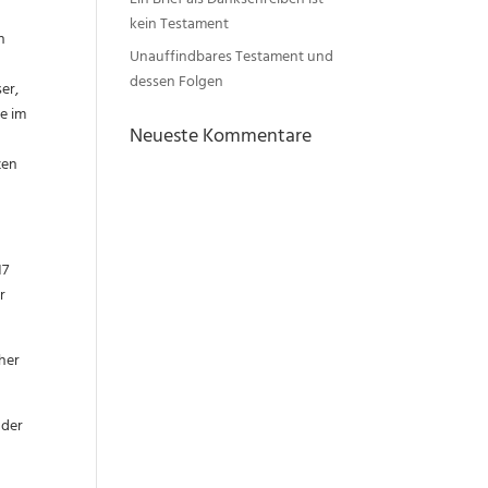
Ein Brief als Dankschreiben ist
kein Testament
n
Unauffindbares Testament und
dessen Folgen
er,
e im
Neueste Kommentare
zen
17
r
her
 der