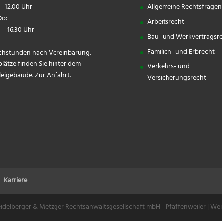
– 12.00 Uhr
Allgemeine Rechtsfragen
o:
Arbeitsrecht
 – 16.30 Uhr
Bau- und Werkvertragsr
Familien- und Erbrecht
chstunden nach Vereinbarung.
plätze finden Sie hinter dem
Verkehrs- und
leigebäude.
Zur Anfahrt.
Versicherungsrecht
Karriere
idelberger & Metzger Rechtsanwaltsgesellschaft mbH - Pfaffenweiler | Wei