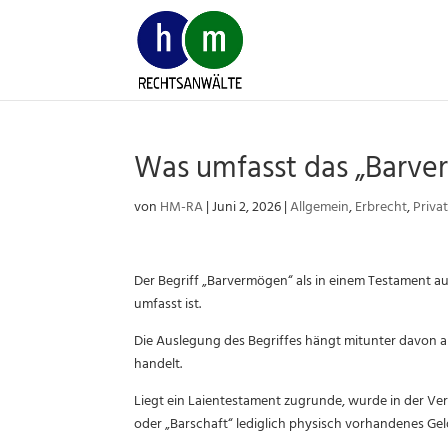
Skip
to
content
Was umfasst das „Barve
von
HM-RA
|
Juni 2, 2026
|
Allgemein
,
Erbrecht
,
Priva
Der Begriff „Barvermögen“ als in einem Testament a
umfasst ist.
Die Auslegung des Begriffes hängt mitunter davon a
handelt.
Liegt ein Laientestament zugrunde, wurde in der Ver
oder „Barschaft“ lediglich physisch vorhandenes G