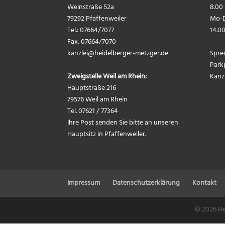
Weinstraße 52a
8.00 
79292 Pfaffenweiler
Mo-D
Tel.: 07664/7077
14.00
Fax: 07664/7070
kanzlei@
heidelberger-metzger.de
Spre
Park
Zweigstelle Weil am Rhein:
Kanz
Hauptstraße 216
79576 Weil am Rhein
Tel. 07621 / 77364
Ihre Post senden Sie bitte an unseren
Hauptsitz in Pfaffenweiler.
Impressum
Datenschutzerklärung
Kontakt
©
2026
He