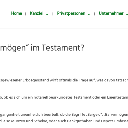
Home
Kanzlei
Privatpersonen
Unternehmer
rmögen“ im Testament?
t
usgewiesener Erbgegenstand wirft oftmals die Frage auf, was davon tatsäch
b, ob es sich um ein notariell beurkundetes Testament oder ein Laientesta
gangenheit uneinheitlich beurteilt, ob die Begriffe „Bargeld“, „Barvermöge
eld, also Münzen und Scheine, oder auch Bankguthaben und Depots umfasse