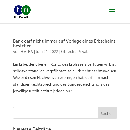
Skip
to
content
Bank darf nicht immer auf Vorlage eines Erbscheins
bestehen
von
HM-RA
|
Juni 24, 2022
|
Erbrecht
,
Privat
Ein Erbe, der über ein Konto des Erblassers verfügen will, ist
selbstverständlich verpflichtet, sein Erbrecht nachzuweisen.
Wie er diesen Nachweis zu erbringen hat, darf ihm nach
ständiger Rechtsprechung des Bundesgerichtshofs das
jeweilige Kreditinstitut jedoch nur...
Suchen
nach: