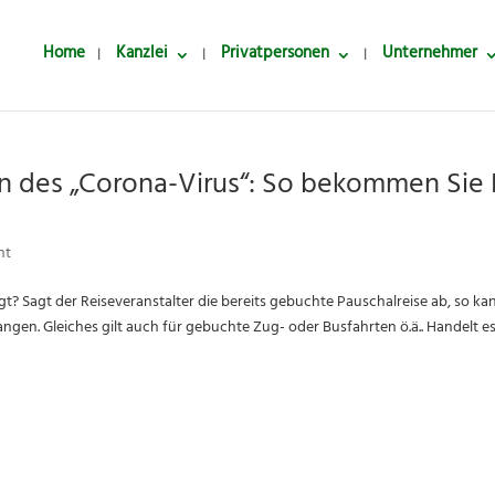
Home
Kanzlei
Privatpersonen
Unternehmer
en des „Corona-Virus“: So bekommen Sie 
ht
gt? Sagt der Reiseveranstalter die bereits gebuchte Pauschalreise ab, so ka
angen. Gleiches gilt auch für gebuchte Zug- oder Busfahrten ö.ä.. Handelt e