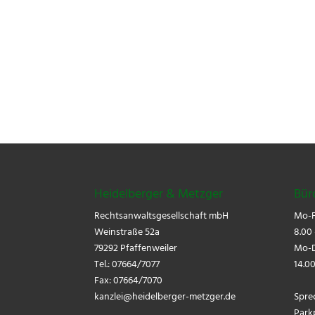
Heidelberger & Metzger
Bür
Rechtsanwaltsgesellschaft mbH
Mo-F
Weinstraße 52a
8.00 
79292 Pfaffenweiler
Mo-D
Tel.: 07664/7077
14.00
Fax: 07664/7070
kanzlei@
heidelberger-metzger.de
Spre
Park