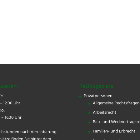
ozeiten:
Rechtsgebiete
r:
Privatpersonen
– 12.00 Uhr
Allgemeine Rechtsfragen
o:
Arbeitsrecht
 – 16.30 Uhr
Bau- und Werkvertragsr
Familien- und Erbrecht
chstunden nach Vereinbarung.
plätze finden Sie hinter dem