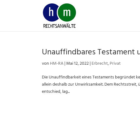
Skip
to
content
Unauffindbares Testament 
von
HM-RA
|
Mai 12, 2022
|
Erbrecht
,
Privat
Die Unauffindbarkeit eines Testaments begründet k
allein deshalb zur Unwirksamkeit. Dem Rechtsstreit, 
entschied, lag...