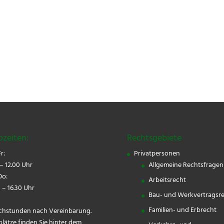
ozeiten:
Rechtsgebiete
r:
Privatpersonen
– 12.00 Uhr
Allgemeine Rechtsfragen
o:
Arbeitsrecht
 – 16.30 Uhr
Bau- und Werkvertragsr
Familien- und Erbrecht
chstunden nach Vereinbarung.
plätze finden Sie hinter dem