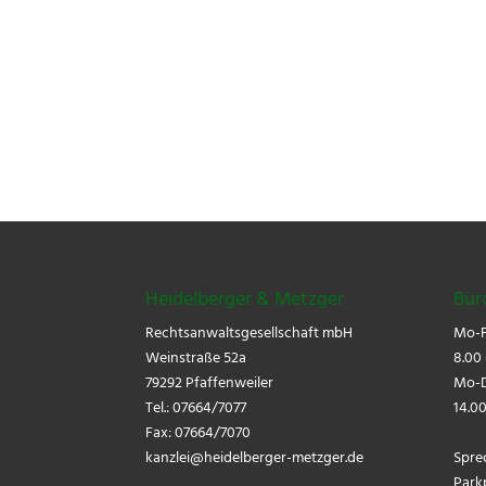
Heidelberger & Metzger
Bür
Rechtsanwaltsgesellschaft mbH
Mo-F
Weinstraße 52a
8.00 
79292 Pfaffenweiler
Mo-D
Tel.: 07664/7077
14.00
Fax: 07664/7070
kanzlei@
heidelberger-metzger.de
Spre
Park