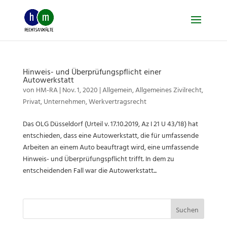
Skip
to
content
Hinweis- und Überprüfungspflicht einer
Autowerkstatt
von
HM-RA
|
Nov. 1, 2020
|
Allgemein
,
Allgemeines Zivilrecht
,
Privat
,
Unternehmen
,
Werkvertragsrecht
Das OLG Düsseldorf (Urteil v. 17.10.2019, Az I 21 U 43/18) hat
entschieden, dass eine Autowerkstatt, die für umfassende
Arbeiten an einem Auto beauftragt wird, eine umfassende
Hinweis- und Überprüfungspflicht trifft. In dem zu
entscheidenden Fall war die Autowerkstatt...
Suchen
nach: