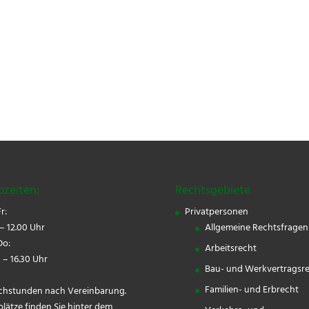
ozeiten:
Rechtsgebiete
r:
Privatpersonen
– 12.00 Uhr
Allgemeine Rechtsfragen
o:
Arbeitsrecht
 – 16.30 Uhr
Bau- und Werkvertragsr
Familien- und Erbrecht
chstunden nach Vereinbarung.
plätze finden Sie hinter dem