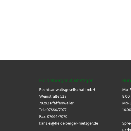
Heidelberger & Metzger
Bür
Rechtsanwaltsgesellschaft mbH
Mo-F
Weinstraße 52a
8.00 
79292 Pfaffenweiler
Mo-D
Tel.: 07664/7077
14.00
Fax: 07664/7070
kanzlei@
heidelberger-metzger.de
Spre
Park