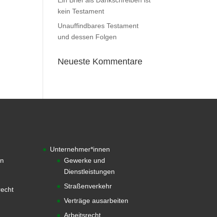
Ein Brief als Dankschreiben ist
kein Testament
Unauffindbares Testament
und dessen Folgen
Neueste Kommentare
Unternehmer*innen
en
Gewerke und
Dienstleistungen
Straßenverkehr
echt
Verträge ausarbeiten
Arbeitsrecht