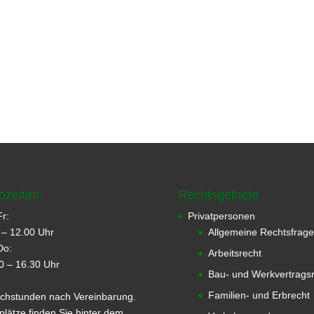
ozeiten:
Rechtsgebiete
r:
Privatpersonen
 – 12.00 Uhr
Allgemeine Rechtsfrag
Do:
Arbeitsrecht
0 – 16.30 Uhr
Bau- und Werkvertragsr
Familien- und Erbrecht
chstunden nach Vereinbarung.
plätze finden Sie hinter dem