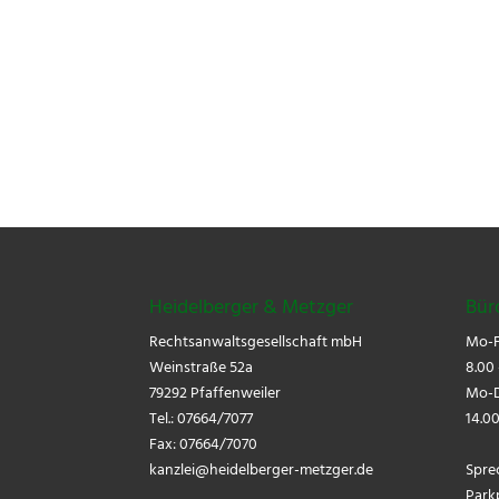
Heidelberger & Metzger
Bür
Rechtsanwaltsgesellschaft mbH
Mo-F
Weinstraße 52a
8.00 
79292 Pfaffenweiler
Mo-D
Tel.: 07664/7077
14.00
Fax: 07664/7070
kanzlei@
heidelberger-metzger.de
Spre
Park