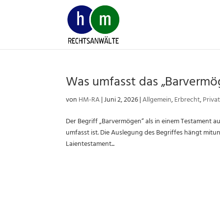
Skip
to
content
Was umfasst das „Barvermö
von
HM-RA
|
Juni 2, 2026
|
Allgemein
,
Erbrecht
,
Priva
Der Begriff „Barvermögen“ als in einem Testament a
umfasst ist. Die Auslegung des Begriffes hängt mitu
Laientestament...