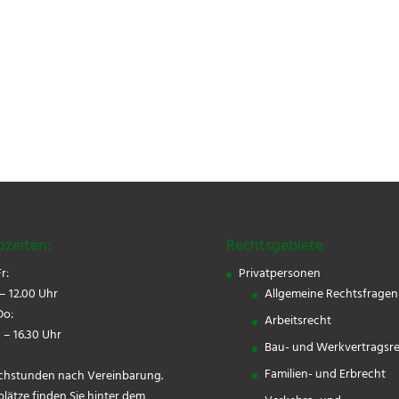
ozeiten:
Rechtsgebiete
r:
Privatpersonen
– 12.00 Uhr
Allgemeine Rechtsfragen
o:
Arbeitsrecht
 – 16.30 Uhr
Bau- und Werkvertragsr
Familien- und Erbrecht
chstunden nach Vereinbarung.
plätze finden Sie hinter dem