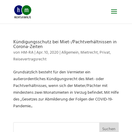
Skip
to
content
Kündigungsschutz bei Miet-/Pachtverhältnissen in
Corona-Zeiten
von
HM-RA
|
Apr. 10, 2020
|
Allgemein
,
Mietrecht
,
Privat
,
Reisevertragsrecht
Grundsätzlich besteht für den Vermieter ein
außerordentliches Kündigungsrecht des Miet- oder
Pachtverhältnisses, wenn sich der Mieter/Pächter mit
mindestens zwei Monatsmieten in Verzug befindet. Mit Hilfe
des „Gesetzes zur Abmilderung der Folgen der COVID-19-
Pandemie...
Suchen
nach: