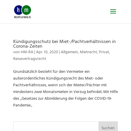
Skip
to
content
Kündigungsschutz bei Miet-/Pachtverhältnissen in
Corona-Zeiten
von
HM-RA
|
Apr. 10, 2020
|
Allgemein
,
Mietrecht
,
Privat
,
Reisevertragsrecht
Grundsätzlich besteht für den Vermieter ein
außerordentliches Kündigungsrecht des Miet- oder
Pachtverhältnisses, wenn sich der Mieter/Pächter mit
mindestens zwei Monatsmieten in Verzug befindet. Mit Hilfe
des „Gesetzes zur Abmilderung der Folgen der COVID-19-
Pandemie...
Suchen
nach: