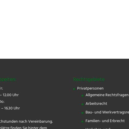
ozeiten:
Rechtsgebiete
r:
Privatpersonen
– 12.00 Uhr
Allgemeine Rechtsfragen
o:
Arbeitsrecht
 – 16.30 Uhr
Bau- und Werkvertragsr
Familien- und Erbrecht
chstunden nach Vereinbarung.
plätze finden Sie hinter dem