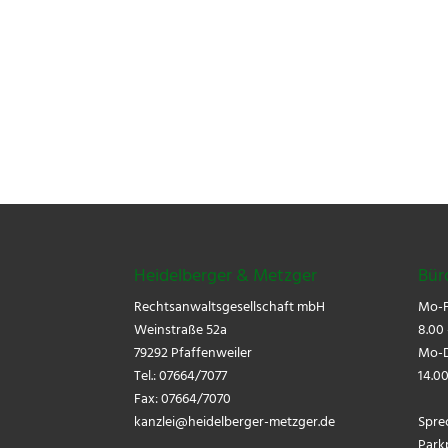
Heidelberger & Metzger
Bür
Rechtsanwaltsgesellschaft mbH
Mo-F
Weinstraße 52a
8.00 
79292 Pfaffenweiler
Mo-D
Tel.: 07664/7077
14.00
Fax: 07664/7070
kanzlei@
heidelberger-metzger.de
Spre
Park