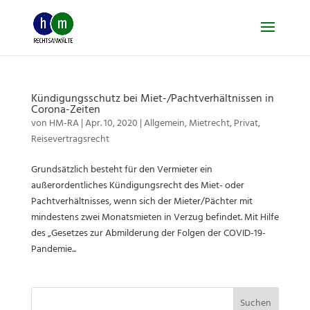
Skip
to
content
Kündigungsschutz bei Miet-/Pachtverhältnissen in
Corona-Zeiten
von
HM-RA
|
Apr. 10, 2020
|
Allgemein
,
Mietrecht
,
Privat
,
Reisevertragsrecht
Grundsätzlich besteht für den Vermieter ein
außerordentliches Kündigungsrecht des Miet- oder
Pachtverhältnisses, wenn sich der Mieter/Pächter mit
mindestens zwei Monatsmieten in Verzug befindet. Mit Hilfe
des „Gesetzes zur Abmilderung der Folgen der COVID-19-
Pandemie...
Suchen
nach: